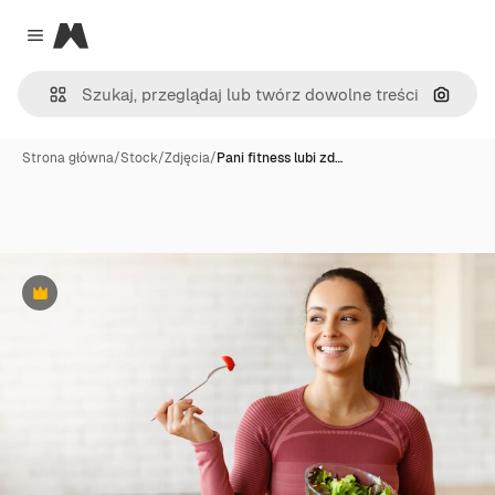
Magnific
Close menu
Szukaj
Strona główna
/
Stock
/
Zdjęcia
/
Pani fitness lubi zd…
Premium