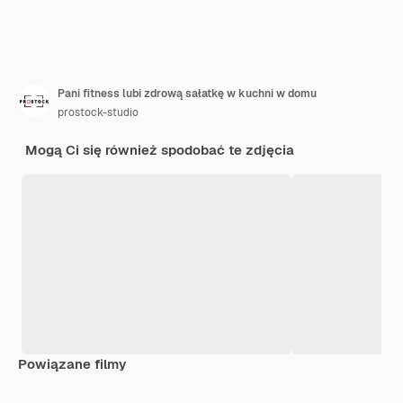
Pani fitness lubi zdrową sałatkę w kuchni w domu
prostock-studio
Mogą Ci się również spodobać te zdjęcia
Powiązane filmy
Premium
Premium
Wygenerowano przez AI
Premium
Premium
Wygenerowa