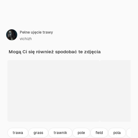
Pełne ujęcie trawy
vichizh
Mogą Ci się również spodobać te zdjęcia
trawa
grass
trawnik
pole
field
pola
me