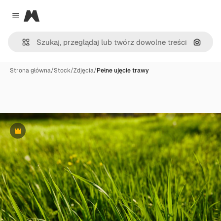
Magnific
Close menu
Szukaj
Strona główna
/
Stock
/
Zdjęcia
/
Pełne ujęcie trawy
Premium