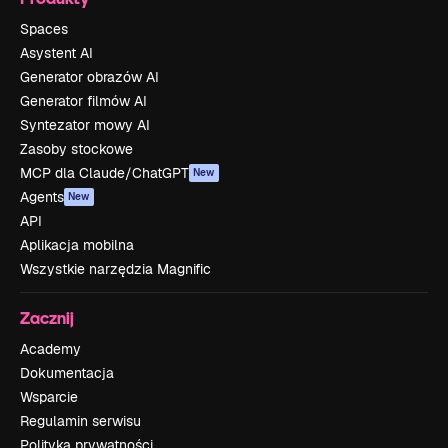
Spaces
Asystent AI
Generator obrazów AI
Generator filmów AI
Syntezator mowy AI
Zasoby stockowe
MCP dla Claude/ChatGPT
New
Agents
New
API
Aplikacja mobilna
Wszystkie narzędzia Magnific
Zacznij
Academy
Dokumentacja
Wsparcie
Regulamin serwisu
Polityka prywatności