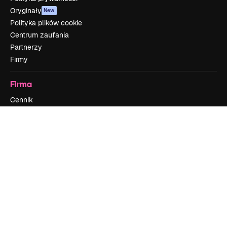
Oryginały
New
Polityka plików cookie
Centrum zaufania
Partnerzy
Firmy
Firma
Cennik
O nas
Reviews
Kariera
Trendy wyszukiwania
Blog
Wydarzenia
Slidesgo
Sprzedaj swoje treści
Sala prasowa
Szukasz magnific.ai