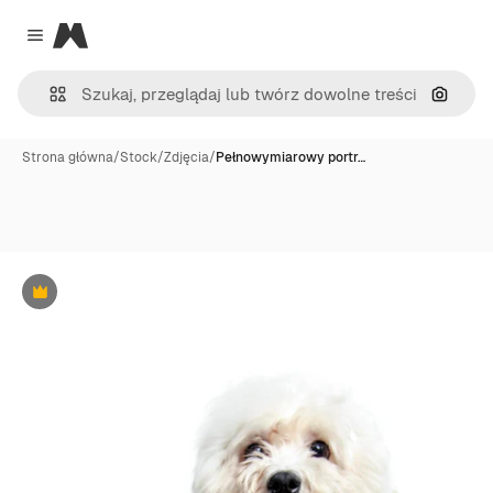
Magnific
Close menu
Szukaj
Strona główna
/
Stock
/
Zdjęcia
/
Pełnowymiarowy portr…
Premium