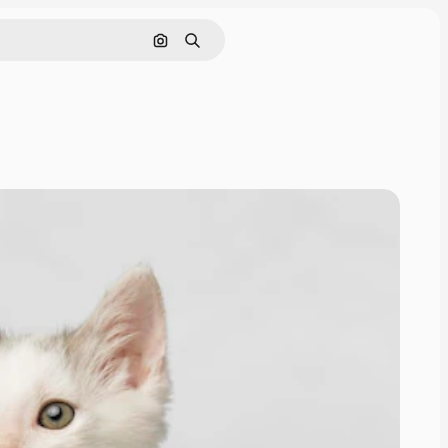
Szukaj według obrazu
Szukaj