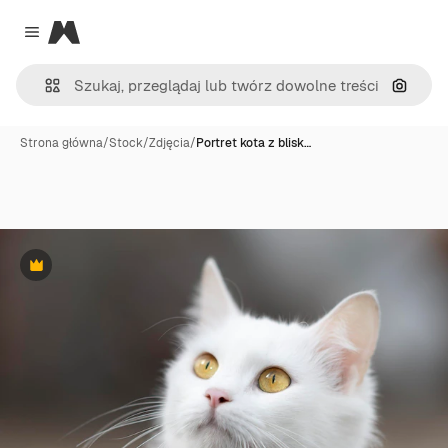
Magnific
Close menu
Szukaj
Strona główna
/
Stock
/
Zdjęcia
/
Portret kota z blisk…
Premium