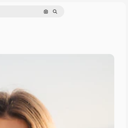
Szukaj według obrazu
Szukaj