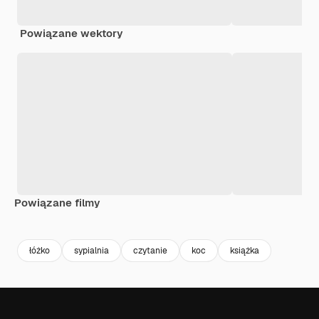
Powiązane wektory
Powiązane filmy
Premium
Premium
Premium
Premium
łóżko
sypialnia
czytanie
koc
książka