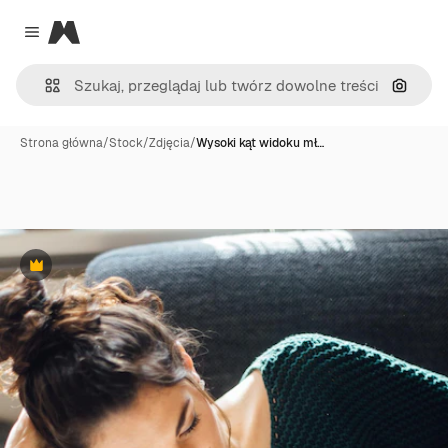
Magnific
Close menu
Szukaj
Strona główna
/
Stock
/
Zdjęcia
/
Wysoki kąt widoku mł…
Premium