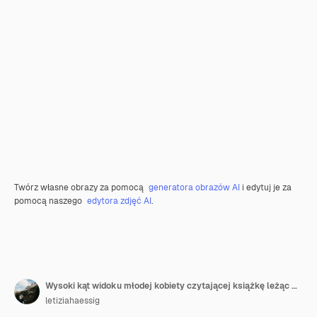
Twórz własne obrazy za pomocą
generatora obrazów AI
i edytuj je za
pomocą naszego
edytora zdjęć AI
.
Wysoki kąt widoku młodej kobiety czytającej książkę leżąc w łóżku w domu
letiziahaessig