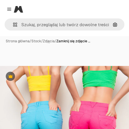
Magnific
Close menu
Szukaj
Strona główna
/
Stock
/
Zdjęcia
/
Zamknij się zdjęcie …
Premium