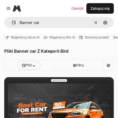
Magnific
Cennik
Zaloguj się
Close menu
Wyczyść
Szukaj
Wygeneruj obraz AI
Wygeneruj film AI
Dostosuj projekt
Ba
Pliki Banner car Z Kategorii Bird
PSD
Filtry