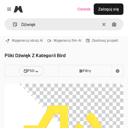
Magnific
Cennik
Zaloguj się
Close menu
Wyczyść
Szukaj
Wygeneruj obraz AI
Wygeneruj film AI
Dostosuj projekt
Pliki Dźwięk Z Kategorii Bird
PSD
Filtry