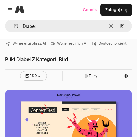
Magnific
Cennik
Zaloguj się
Close menu
Wyczyść
Szukaj
Wygeneruj obraz AI
Wygeneruj film AI
Dostosuj projekt
Pliki Diabeł Z Kategorii Bird
PSD
Filtry