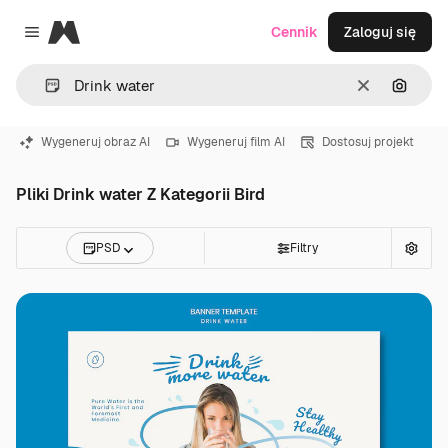
Magnific
Cennik
Zaloguj się
Close menu
Wyczyść
Szukaj
Wygeneruj obraz AI
Wygeneruj film AI
Dostosuj projekt
Pliki Drink water Z Kategorii Bird
PSD
Filtry