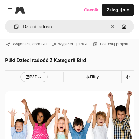
Magnific
Cennik
Zaloguj się
Close menu
Wyczyść
Szukaj
Wygeneruj obraz AI
Wygeneruj film AI
Dostosuj projekt
Pliki Dzieci radość Z Kategorii Bird
PSD
Filtry