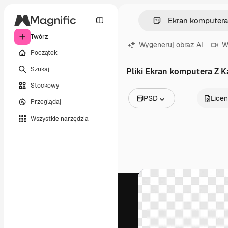
Twórz
Wygeneruj obraz AI
W
Początek
Szukaj
Pliki Ekran komputera Z Ka
Stockowy
PSD
Licen
Przeglądaj
Wszystkie obrazy
Wszystkie narzędzia
Wektory
Ilustracje
Zdjęcia
PSD
Szablony
Mockupy
Filmy
Klipy wideo
Ruchome grafiki
Szablony wideo
Ikony
Modele 3D
Czcionki