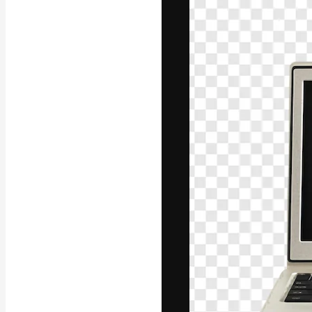
Platforma kreat
najlepszych pr
subskrybentów 
przedsiębiorstw,
Polski
Copyright © 2010