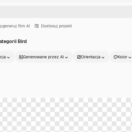
ygeneruj film AI
Dostosuj projekt
tegorii Bird
cja
Generowane przez AI
Orientacja
Kolor
Produkty
Zacznij