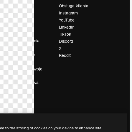
Cennik
Obsługa klienta
O nas
Instagram
Reviews
YouTube
su
Kariera
LinkedIn
Trendy
TikTok
wyszukiwania
Discord
Blog
X
Wydarzenia
Reddit
Slidesgo
a
Sprzedaj swoje
treści
Sala prasowa
Szukasz
magnific.ai
ree to the storing of cookies on your device to enhance site