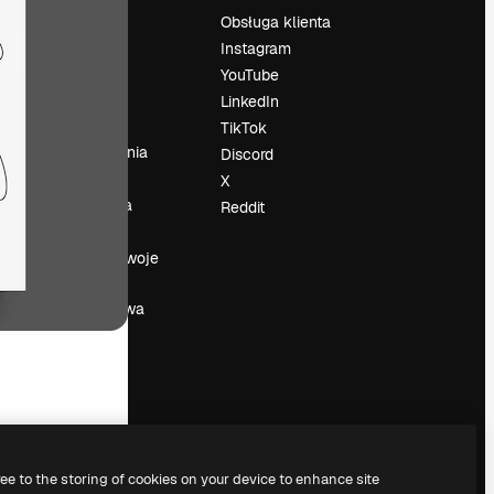
Cennik
Obsługa klienta
O nas
Instagram
Reviews
YouTube
su
Kariera
LinkedIn
Trendy
TikTok
wyszukiwania
Discord
Blog
X
Wydarzenia
Reddit
Slidesgo
a
Sprzedaj swoje
treści
Sala prasowa
Szukasz
magnific.ai
ree to the storing of cookies on your device to enhance site