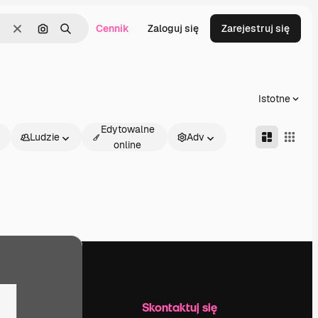
Cennik
Zaloguj się
Zarejestruj się
Wyczyść
Szukaj według obrazu
Szukaj
Istotne
Edytowalne
Ludzie
Adv
online
Firma
Skontaktuj się