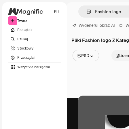
Twórz
Wygeneruj obraz AI
W
Początek
Szukaj
Pliki Fashion logo Z Kateg
Stockowy
PSD
Licen
Przeglądaj
Wszystkie obrazy
Wszystkie narzędzia
Wektory
Ilustracje
Zdjęcia
PSD
Szablony
Mockupy
Filmy
Klipy wideo
Ruchome grafiki
Szablony wideo
Ikony
Modele 3D
Czcionki