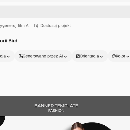
ygeneruj film AI
Dostosuj projekt
orii Bird
cja
Generowane przez AI
Orientacja
Kolor
Produkty
Zacznij