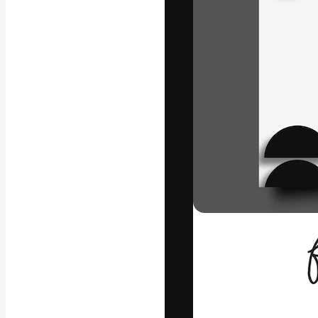
Platforma kreat
najlepszych pr
subskrybentów 
przedsiębiorstw,
Polski
Copyright © 2010