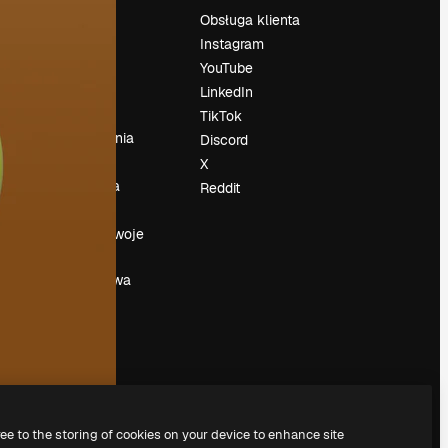
Cennik
Obsługa klienta
O nas
Instagram
Reviews
YouTube
su
Kariera
LinkedIn
Trendy
TikTok
wyszukiwania
Discord
Blog
X
Wydarzenia
Reddit
Slidesgo
a
Sprzedaj swoje
treści
Sala prasowa
Szukasz
magnific.ai
ree to the storing of cookies on your device to enhance site