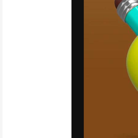
Platforma kreat
najlepszych pr
subskrybentów 
przedsiębiorstw,
Polski
Copyright © 2010