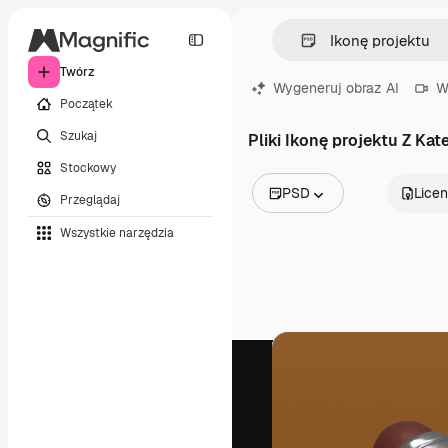
Twórz
Wygeneruj obraz AI
W
Początek
Szukaj
Pliki Ikonę projektu Z Kate
Stockowy
PSD
Licen
Przeglądaj
Wszystkie obrazy
Wszystkie narzędzia
Wektory
Ilustracje
Zdjęcia
PSD
Szablony
Mockupy
Filmy
Klipy wideo
Ruchome grafiki
Szablony wideo
Ikony
Modele 3D
Czcionki