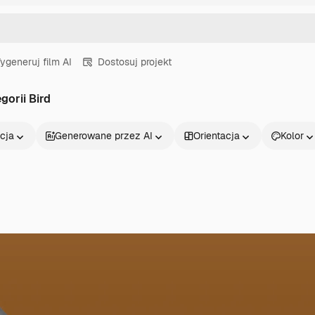
ygeneruj film AI
Dostosuj projekt
gorii Bird
cja
Generowane przez AI
Orientacja
Kolor
Produkty
Zacznij