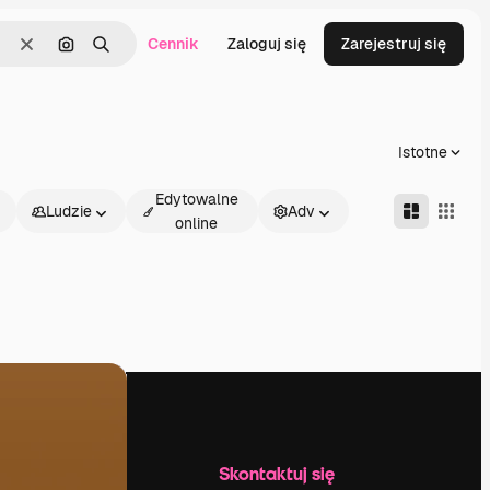
Cennik
Zaloguj się
Zarejestruj się
Wyczyść
Szukaj według obrazu
Szukaj
Istotne
Edytowalne
Ludzie
Adv
online
Firma
Skontaktuj się