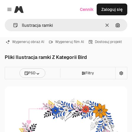
Magnific
Cennik
Zaloguj się
Close menu
Wyczyść
Szukaj
Wygeneruj obraz AI
Wygeneruj film AI
Dostosuj projekt
Pliki Ilustracja ramki Z Kategorii Bird
PSD
Filtry