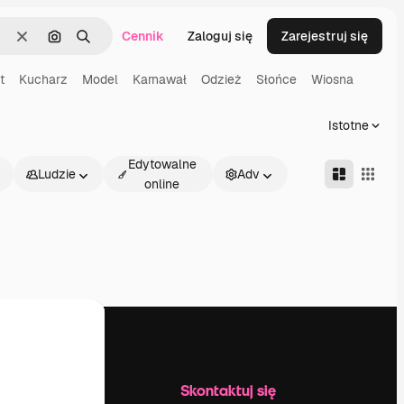
Cennik
Zaloguj się
Zarejestruj się
Wyczyść
Szukaj według obrazu
Szukaj
t
Kucharz
Model
Karnawał
Odzież
Słońce
Wiosna
Istotne
Edytowalne
Ludzie
Adv
online
Firma
Skontaktuj się