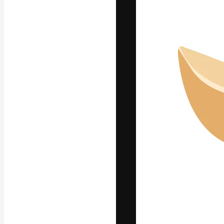
Platforma kreat
najlepszych pr
subskrybentów 
przedsiębiorstw,
Polski
Copyright © 2010