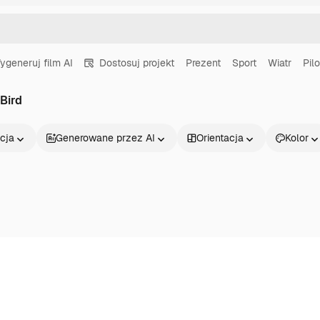
ygeneruj film AI
Dostosuj projekt
Prezent
Sport
Wiatr
Pilo
 Bird
cja
Generowane przez AI
Orientacja
Kolor
Produkty
Zacznij