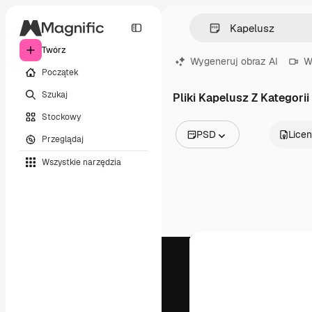
Twórz
Wygeneruj obraz AI
W
Początek
Szukaj
Pliki Kapelusz Z Kategorii
Stockowy
PSD
Licen
Przeglądaj
Wszystkie obrazy
Wszystkie narzędzia
Wektory
Ilustracje
Zdjęcia
PSD
Szablony
Mockupy
Filmy
Klipy wideo
Ruchome grafiki
Szablony wideo
Ikony
Modele 3D
Czcionki