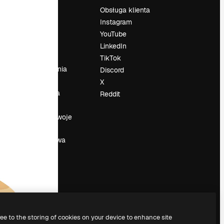
Cennik
Obsługa klienta
O nas
Instagram
Reviews
YouTube
su
Kariera
LinkedIn
Trendy
TikTok
wyszukiwania
Discord
Blog
X
Wydarzenia
Reddit
Slidesgo
a
Sprzedaj swoje
treści
Sala prasowa
Szukasz
magnific.ai
ree to the storing of cookies on your device to enhance site