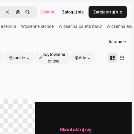
Cennik
Zaloguj się
Zarejestruj się
Wyczyść
Szukaj według obrazu
Szukaj
 esencja
Wiosenne słońce
Wiosenna paleta barw
Wiosenna eks
Istotne
Edytowalne
Ludzie
Adv
online
Firma
Skontaktuj się