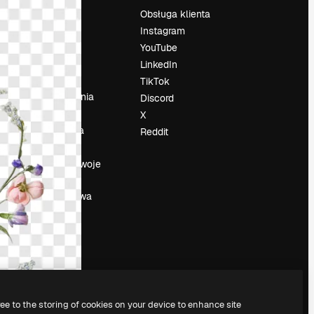
Cennik
Obsługa klienta
O nas
Instagram
Reviews
YouTube
su
Kariera
LinkedIn
Trendy
TikTok
wyszukiwania
Discord
Blog
X
Wydarzenia
Reddit
Slidesgo
a
Sprzedaj swoje
treści
Sala prasowa
Szukasz
magnific.ai
ree to the storing of cookies on your device to enhance site