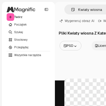
Twórz
Wygeneruj obraz AI
W
Początek
Szukaj
Pliki Kwiaty wiosna Z Kate
Stockowy
PSD
Licen
Przeglądaj
Wszystkie obrazy
Wszystkie narzędzia
Wektory
Ilustracje
Zdjęcia
PSD
Szablony
Mockupy
Filmy
Klipy wideo
Ruchome grafiki
Szablony wideo
Ikony
Modele 3D
Czcionki