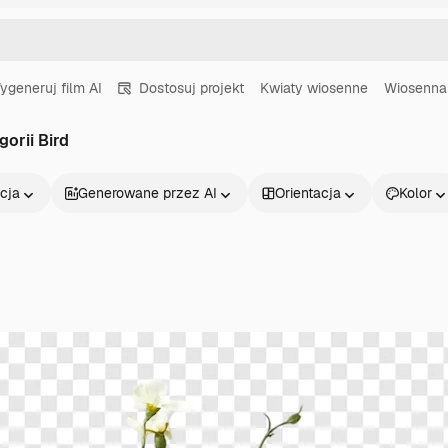
ygeneruj film AI
Dostosuj projekt
Kwiaty wiosenne
Wiosenna
gorii Bird
cja
Generowane przez AI
Orientacja
Kolor
Produkty
Zacznij