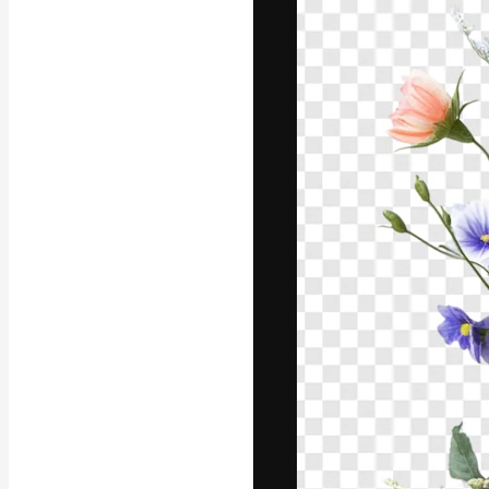
Platforma kreat
najlepszych pr
subskrybentów 
przedsiębiorstw,
Polski
Copyright © 2010