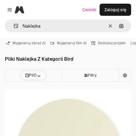
Magnific
Cennik
Zaloguj się
Close menu
Wyczyść
Szukaj
Wygeneruj obraz AI
Wygeneruj film AI
Dostosuj projekt
Lo
Pliki Naklejka Z Kategorii Bird
PSD
Filtry