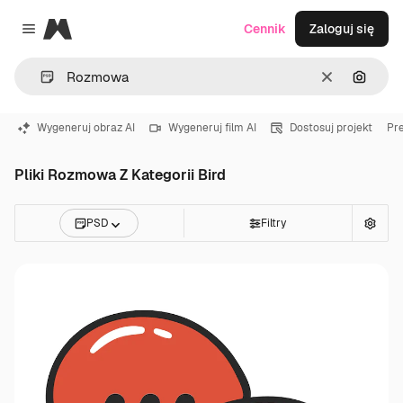
Magnific
Cennik
Zaloguj się
Close menu
Wyczyść
Szukaj
Wygeneruj obraz AI
Wygeneruj film AI
Dostosuj projekt
Pr
Pliki Rozmowa Z Kategorii Bird
PSD
Filtry