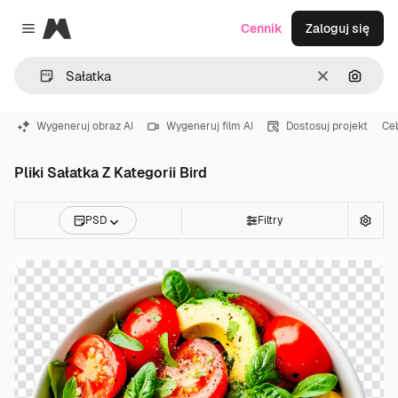
Magnific
Cennik
Zaloguj się
Close menu
Wyczyść
Szukaj
Wygeneruj obraz AI
Wygeneruj film AI
Dostosuj projekt
Ce
Pliki Sałatka Z Kategorii Bird
PSD
Filtry