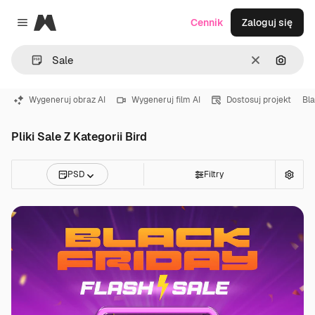
Magnific
Cennik
Zaloguj się
Close menu
Wyczyść
Szukaj
Wygeneruj obraz AI
Wygeneruj film AI
Dostosuj projekt
Bla
Pliki Sale Z Kategorii Bird
PSD
Filtry