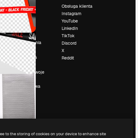
Cennik
Obsługa klienta
O nas
Instagram
Reviews
YouTube
su
Kariera
LinkedIn
Trendy
TikTok
wyszukiwania
Discord
Blog
X
Wydarzenia
Reddit
Slidesgo
a
Sprzedaj swoje
treści
Sala prasowa
Szukasz
magnific.ai
ree to the storing of cookies on your device to enhance site