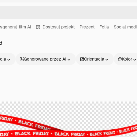
ygeneruj film AI
Dostosuj projekt
Prezent
Folia
Social med
rd
cja
Generowane przez AI
Orientacja
Kolor
Produkty
Zacznij