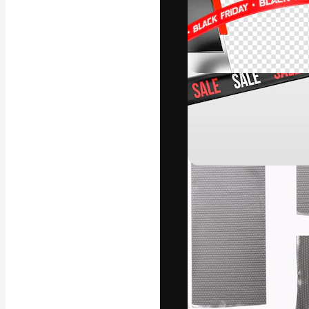
Platforma kreat
najlepszych pr
subskrybentów 
przedsiębiorstw,
Polski
Copyright © 2010