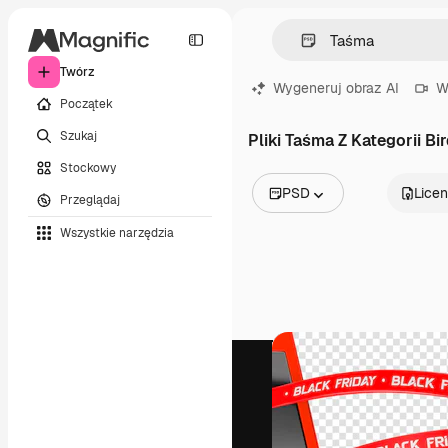
Twórz
Wygeneruj obraz AI
W
Początek
Szukaj
Pliki Taśma Z Kategorii Bi
Stockowy
PSD
Licen
Przeglądaj
Wszystkie obrazy
Wszystkie narzędzia
Wektory
Ilustracje
Zdjęcia
PSD
Szablony
Mockupy
Filmy
Klipy wideo
Ruchome grafiki
Szablony wideo
Ikony
Modele 3D
Czcionki