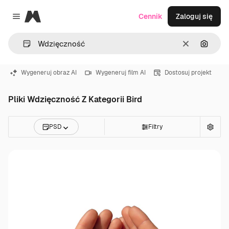
Magnific
Cennik
Zaloguj się
Close menu
Wyczyść
Szukaj
Wygeneruj obraz AI
Wygeneruj film AI
Dostosuj projekt
Pliki Wdzięczność Z Kategorii Bird
PSD
Filtry