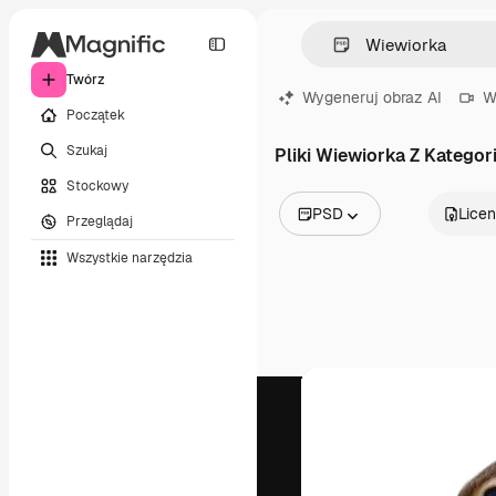
Twórz
Wygeneruj obraz AI
W
Początek
Szukaj
Pliki Wiewiorka Z Kategori
Stockowy
PSD
Licen
Przeglądaj
Wszystkie obrazy
Wszystkie narzędzia
Wektory
Ilustracje
Zdjęcia
PSD
Szablony
Mockupy
Filmy
Klipy wideo
Ruchome grafiki
Szablony wideo
Ikony
Modele 3D
Czcionki