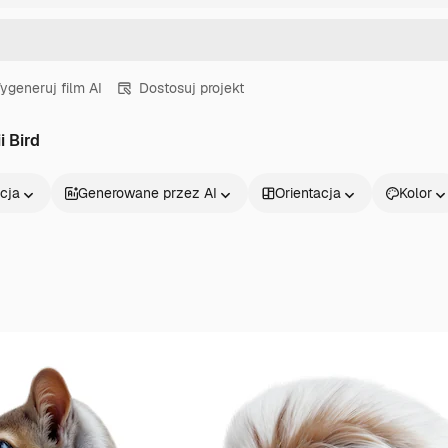
ygeneruj film AI
Dostosuj projekt
i Bird
cja
Generowane przez AI
Orientacja
Kolor
Produkty
Zacznij