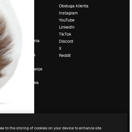
Cennik
Obsługa klienta
O nas
Instagram
Reviews
YouTube
su
Kariera
LinkedIn
Trendy
TikTok
wyszukiwania
Discord
Blog
X
Wydarzenia
Reddit
Slidesgo
a
Sprzedaj swoje
treści
Sala prasowa
Szukasz
magnific.ai
ree to the storing of cookies on your device to enhance site