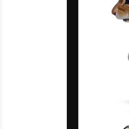
Platforma kreat
najlepszych pr
subskrybentów 
przedsiębiorstw,
Polski
Copyright © 2010