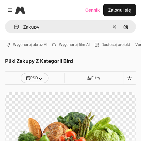
Magnific
Cennik
Zaloguj się
Close menu
Wyczyść
Szukaj
Wygeneruj obraz AI
Wygeneruj film AI
Dostosuj projekt
Vo
Pliki Zakupy Z Kategorii Bird
PSD
Filtry