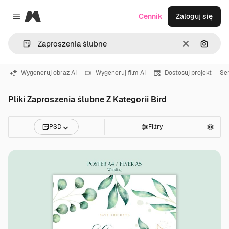
Magnific
Cennik
Zaloguj się
Close menu
Wyczyść
Szukaj
Wygeneruj obraz AI
Wygeneruj film AI
Dostosuj projekt
Se
Pliki Zaproszenia ślubne Z Kategorii Bird
PSD
Filtry