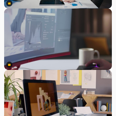
Premium
Premium
Premium
Premium