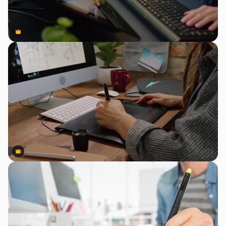
Premium
Premium
Premium
Premium