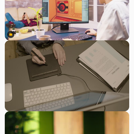
Premium
Premium