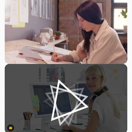
Premium
Premium