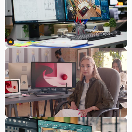
Premium
Premium