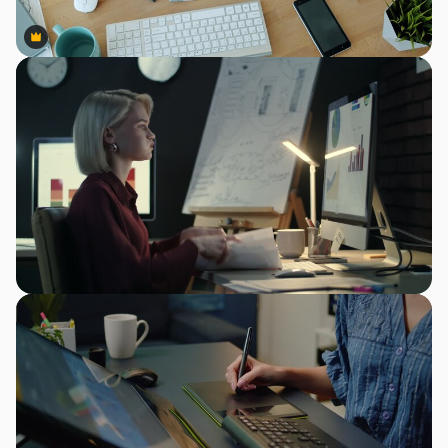
Premium
Premium