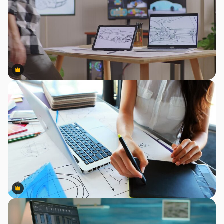
Premium
Premium
Premium
Premium