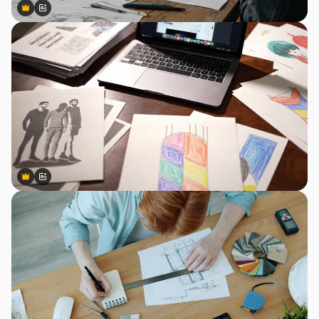
Premium
Premium
Wygenerowano przez AI
Premium
Premium
Wygenerowano przez AI