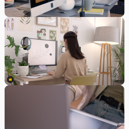
Premium
Premium