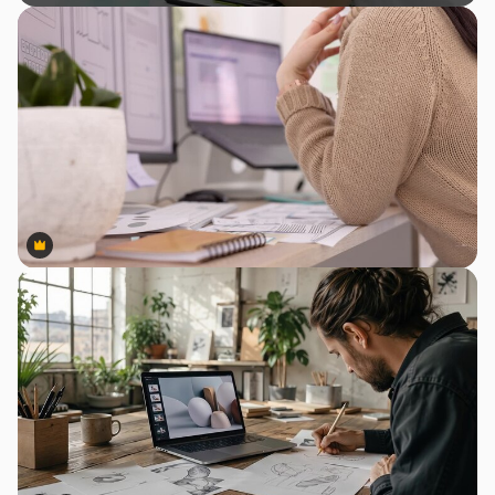
Premium
Premium