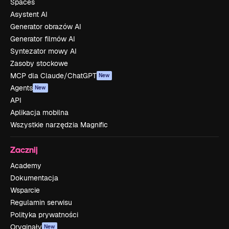
Spaces
Asystent AI
Generator obrazów AI
Generator filmów AI
Syntezator mowy AI
Zasoby stockowe
MCP dla Claude/ChatGPT
New
Agents
New
API
Aplikacja mobilna
Wszystkie narzędzia Magnific
Zacznij
Academy
Dokumentacja
Wsparcie
Regulamin serwisu
Polityka prywatności
Oryginały
New