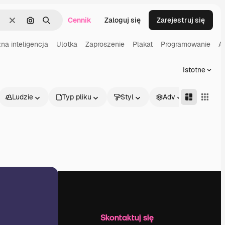
Cennik
Zaloguj się
Zarejestruj się
Wyczyść
Szukaj według obrazu
Szukaj
na inteligencja
Ulotka
Zaproszenie
Plakat
Programowanie
A
Istotne
Ludzie
Typ pliku
Styl
Adv
Firma
Skontaktuj się