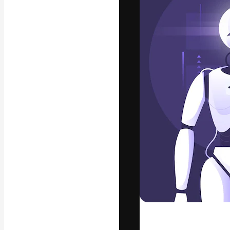
Platforma kreat
najlepszych pr
subskrybentów 
przedsiębiorstw,
Polski
Copyright © 2010