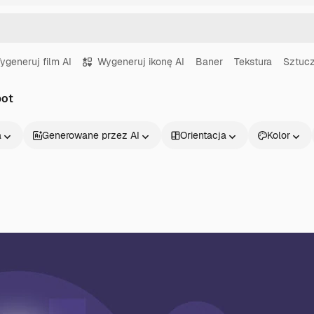
ygeneruj film AI
Wygeneruj ikonę AI
Baner
Tekstura
Sztucz
bot
a
Generowane przez AI
Orientacja
Kolor
Produkty
Zacznij