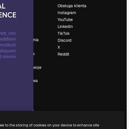
Cennik
Obsługa klienta
O nas
Instagram
Reviews
YouTube
su
Kariera
LinkedIn
Trendy
TikTok
wyszukiwania
Discord
Blog
X
Wydarzenia
Reddit
Slidesgo
a
Sprzedaj swoje
treści
Sala prasowa
Szukasz
magnific.ai
ree to the storing of cookies on your device to enhance site