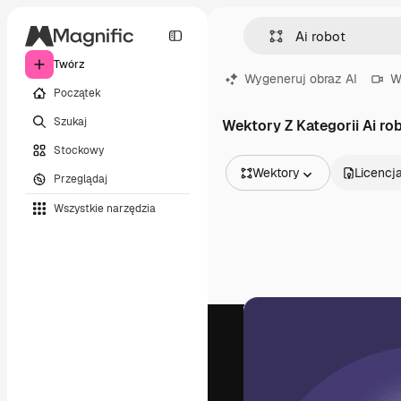
Twórz
Wygeneruj obraz AI
W
Początek
Szukaj
Wektory Z Kategorii Ai ro
Stockowy
Wektory
Licencj
Przeglądaj
Wszystkie obrazy
Wszystkie narzędzia
Wektory
Ilustracje
Zdjęcia
PSD
Szablony
Mockupy
Filmy
Klipy wideo
Ruchome grafiki
Szablony wideo
Ikony
Modele 3D
Czcionki