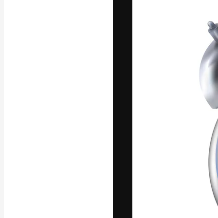
Platforma kreat
najlepszych pr
subskrybentów 
przedsiębiorstw,
Polski
Copyright © 2010