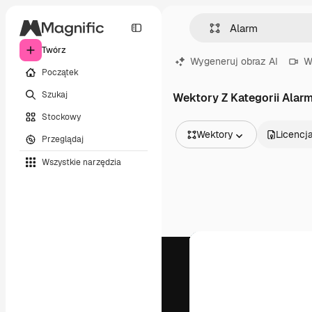
Twórz
Wygeneruj obraz AI
W
Początek
Szukaj
Wektory Z Kategorii Alar
Stockowy
Wektory
Licencj
Przeglądaj
Wszystkie obrazy
Wszystkie narzędzia
Wektory
Ilustracje
Zdjęcia
PSD
Szablony
Mockupy
Filmy
Klipy wideo
Ruchome grafiki
Szablony wideo
Ikony
Modele 3D
Czcionki