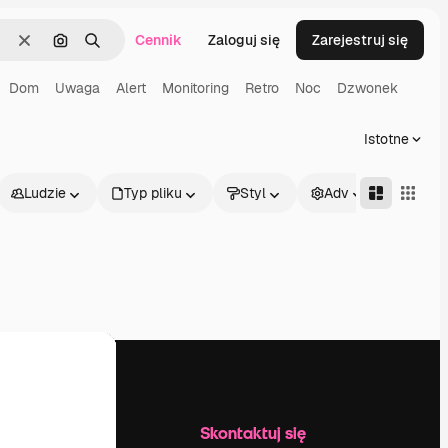
Cennik
Zaloguj się
Zarejestruj się
Wyczyść
Szukaj według obrazu
Szukaj
Dom
Uwaga
Alert
Monitoring
Retro
Noc
Dzwonek
Istotne
Ludzie
Typ pliku
Styl
Adv
Firma
Skontaktuj się