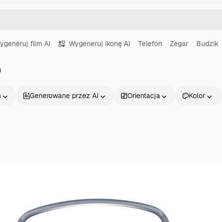
ygeneruj film AI
Wygeneruj ikonę AI
Telefon
Zegar
Budzik
m
a
Generowane przez AI
Orientacja
Kolor
Produkty
Zacznij