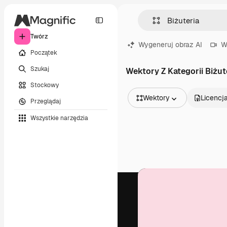
Twórz
Wygeneruj obraz AI
W
Początek
Szukaj
Wektory Z Kategorii Biżut
Stockowy
Wektory
Licencj
Przeglądaj
Wszystkie obrazy
Wszystkie narzędzia
Wektory
Ilustracje
Zdjęcia
PSD
Szablony
Mockupy
Filmy
Klipy wideo
Ruchome grafiki
Szablony wideo
Ikony
Modele 3D
Czcionki