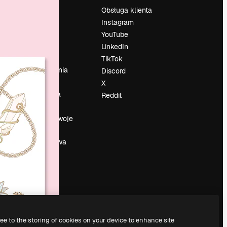
Cennik
Obsługa klienta
O nas
Instagram
Reviews
YouTube
su
Kariera
LinkedIn
Trendy
TikTok
wyszukiwania
Discord
Blog
X
Wydarzenia
Reddit
Slidesgo
a
Sprzedaj swoje
treści
Sala prasowa
Szukasz
magnific.ai
ree to the storing of cookies on your device to enhance site