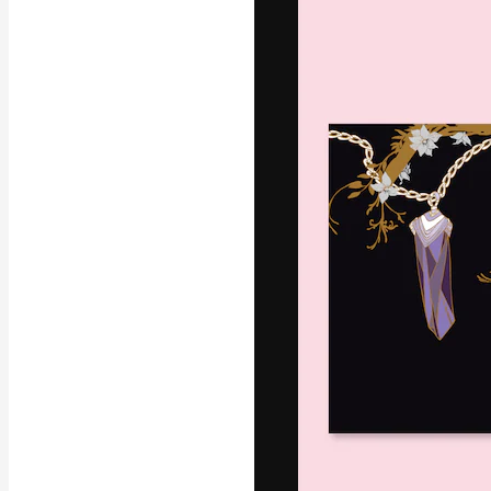
Platforma kreat
najlepszych pr
subskrybentów 
przedsiębiorstw,
Polski
Copyright © 2010