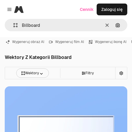
Magnific
Cennik
Zaloguj się
Close menu
Wyczyść
Szukaj
Wygeneruj obraz AI
Wygeneruj film AI
Wygeneruj ikonę AI
Wektory Z Kategorii Billboard
Wektory
Filtry