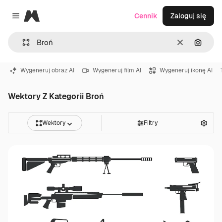
Magnific
Cennik
Zaloguj się
Close menu
Wyczyść
Szukaj
Wygeneruj obraz AI
Wygeneruj film AI
Wygeneruj ikonę AI
Wektory Z Kategorii Broń
Wektory
Filtry