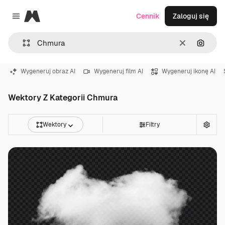
Magnific
Cennik
Zaloguj się
Close menu
Wyczyść
Szukaj
Wygeneruj obraz AI
Wygeneruj film AI
Wygeneruj ikonę AI
Wektory Z Kategorii Chmura
Wektory
Filtry