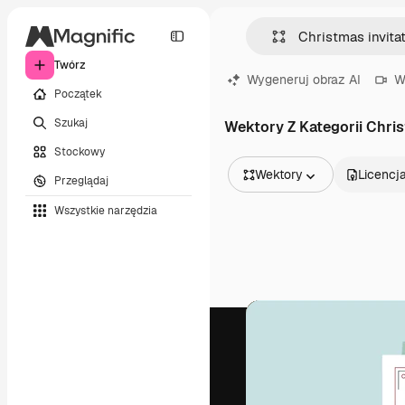
Twórz
Wygeneruj obraz AI
W
Początek
Szukaj
Wektory Z Kategorii Chris
Stockowy
Wektory
Licencj
Przeglądaj
Wszystkie obrazy
Wszystkie narzędzia
Wektory
Ilustracje
Zdjęcia
PSD
Szablony
Mockupy
Filmy
Klipy wideo
Ruchome grafiki
Szablony wideo
Ikony
Modele 3D
Czcionki