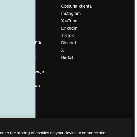
Cennik
Obsługa klienta
O nas
Instagram
Reviews
YouTube
su
Kariera
LinkedIn
Trendy
TikTok
wyszukiwania
Discord
Blog
X
Wydarzenia
Reddit
Slidesgo
a
Sprzedaj swoje
treści
Sala prasowa
Szukasz
magnific.ai
ree to the storing of cookies on your device to enhance site