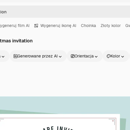
ygeneruj film AI
Wygeneruj ikonę AI
Choinka
Złoty kolor
Gw
tmas invitation
a
Generowane przez AI
Orientacja
Kolor
Produkty
Zacznij