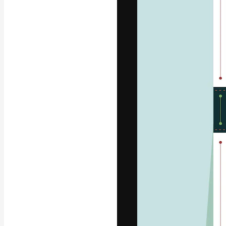
Platforma kreat
najlepszych pr
subskrybentów 
przedsiębiorstw,
Polski
Copyright © 2010