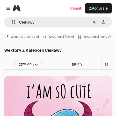
Magnific
Cennik
Zaloguj się
Close menu
Wyczyść
Szukaj
Wygeneruj obraz AI
Wygeneruj film AI
Wygeneruj ikonę AI
Wektory Z Kategorii Ciekawy
Wektory
Filtry