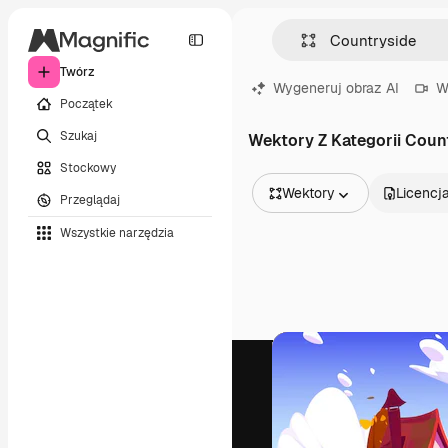
Twórz
Wygeneruj obraz AI
W
Początek
Szukaj
Wektory Z Kategorii Coun
Stockowy
Wektory
Licencj
Przeglądaj
Wszystkie obrazy
Wszystkie narzędzia
Wektory
Ilustracje
Zdjęcia
PSD
Szablony
Mockupy
Filmy
Klipy wideo
Ruchome grafiki
Szablony wideo
Ikony
Modele 3D
Czcionki