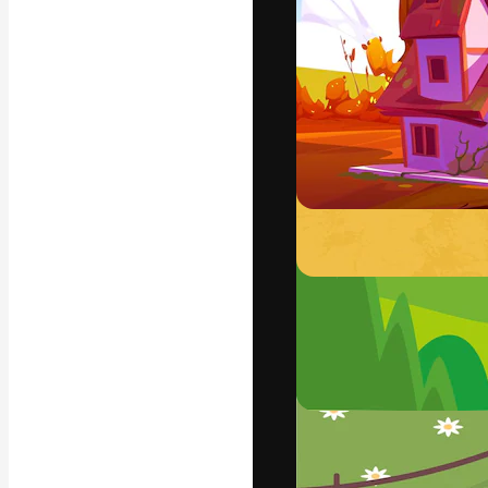
Platforma kreat
najlepszych pr
subskrybentów 
przedsiębiorstw,
Polski
Copyright © 2010