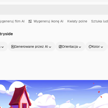
ygeneruj film AI
Wygeneruj ikonę AI
Kwiaty polne
Sztuka lu
tryside
a
Generowane przez AI
Orientacja
Kolor
Produkty
Zacznij