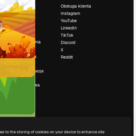
Cennik
Obsługa klienta
O nas
Instagram
Reviews
YouTube
su
Kariera
LinkedIn
Trendy
TikTok
wyszukiwania
Discord
Blog
X
Wydarzenia
Reddit
Slidesgo
a
Sprzedaj swoje
treści
Sala prasowa
Szukasz
magnific.ai
ree to the storing of cookies on your device to enhance site