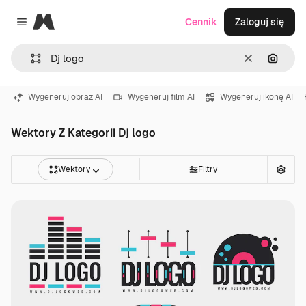
Magnific
Cennik
Zaloguj się
Close menu
Wyczyść
Szukaj
Wygeneruj obraz AI
Wygeneruj film AI
Wygeneruj ikonę AI
Wektory Z Kategorii Dj logo
Wektory
Filtry