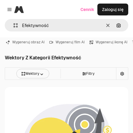
Magnific
Cennik
Zaloguj się
Close menu
Wyczyść
Szukaj
Wygeneruj obraz AI
Wygeneruj film AI
Wygeneruj ikonę AI
Wektory Z Kategorii Efektywność
Wektory
Filtry