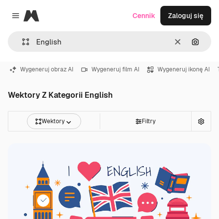
Magnific
Cennik
Zaloguj się
Close menu
Wyczyść
Szukaj
Wygeneruj obraz AI
Wygeneruj film AI
Wygeneruj ikonę AI
Wektory Z Kategorii English
Wektory
Filtry