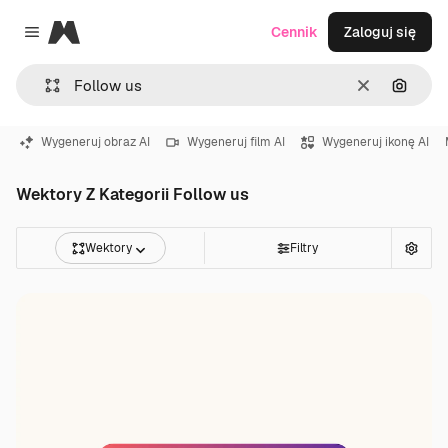
Magnific
Cennik
Zaloguj się
Close menu
Wyczyść
Szukaj
Wygeneruj obraz AI
Wygeneruj film AI
Wygeneruj ikonę AI
Wektory Z Kategorii Follow us
Wektory
Filtry