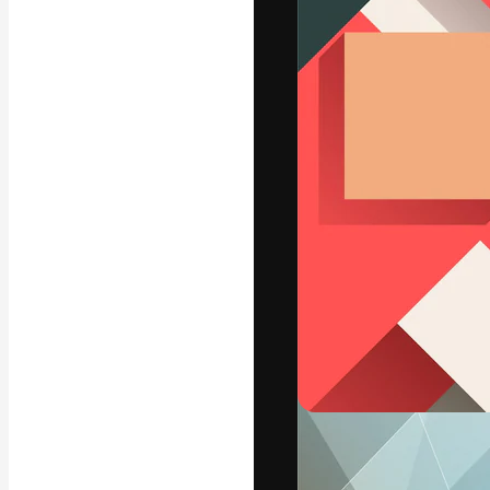
Platforma kreat
najlepszych pr
subskrybentów 
przedsiębiorstw,
Polski
Copyright © 2010