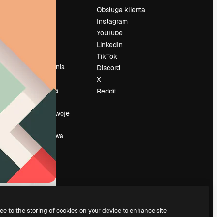
Cennik
Obsługa klienta
O nas
Instagram
Reviews
YouTube
su
Kariera
LinkedIn
Trendy
TikTok
wyszukiwania
Discord
Blog
X
Wydarzenia
Reddit
Slidesgo
a
Sprzedaj swoje
treści
Sala prasowa
Szukasz
magnific.ai
ree to the storing of cookies on your device to enhance site