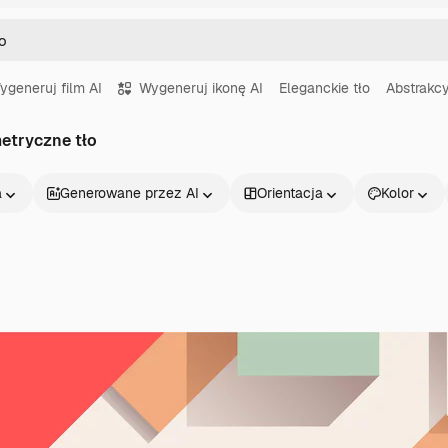
ygeneruj film AI
Wygeneruj ikonę AI
Eleganckie tło
Abstrakcy
etryczne tło
a
Generowane przez AI
Orientacja
Kolor
Produkty
Zacznij