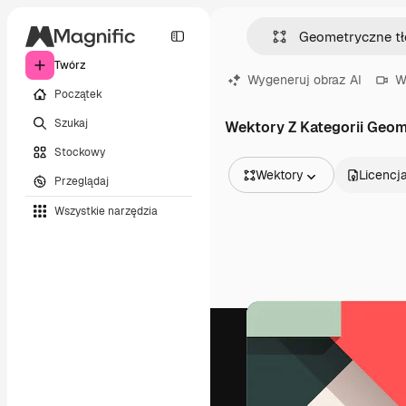
Twórz
Wygeneruj obraz AI
W
Początek
Szukaj
Wektory Z Kategorii Geom
Stockowy
Wektory
Licencj
Przeglądaj
Wszystkie obrazy
Wszystkie narzędzia
Wektory
Ilustracje
Zdjęcia
PSD
Szablony
Mockupy
Filmy
Klipy wideo
Ruchome grafiki
Szablony wideo
Ikony
Modele 3D
Czcionki