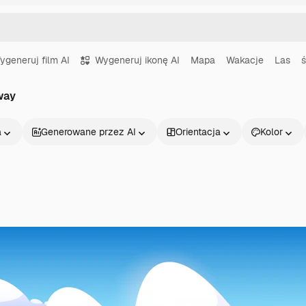
ygeneruj film AI
Wygeneruj ikonę AI
Mapa
Wakacje
Las
ś
way
a
Generowane przez AI
Orientacja
Kolor
Produkty
Zacznij