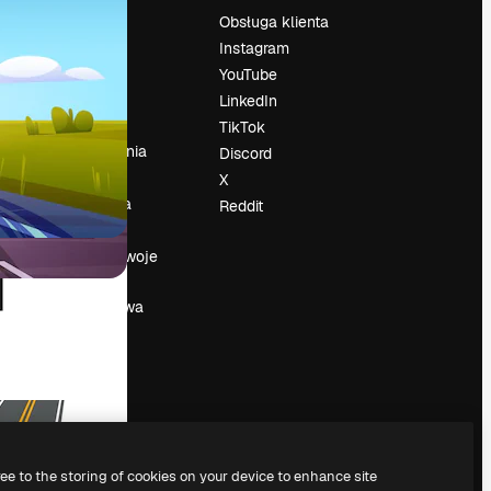
Cennik
Obsługa klienta
O nas
Instagram
Reviews
YouTube
su
Kariera
LinkedIn
Trendy
TikTok
wyszukiwania
Discord
Blog
X
Wydarzenia
Reddit
Slidesgo
a
Sprzedaj swoje
treści
Sala prasowa
Szukasz
magnific.ai
ree to the storing of cookies on your device to enhance site