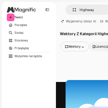
Twórz
Wygeneruj obraz AI
W
Początek
Szukaj
Wektory Z Kategorii High
Stockowy
Wektory
Licencj
Przeglądaj
Wszystkie obrazy
Wszystkie narzędzia
Wektory
Ilustracje
Zdjęcia
PSD
Szablony
Mockupy
Filmy
Klipy wideo
Ruchome grafiki
Szablony wideo
Ikony
Modele 3D
Czcionki