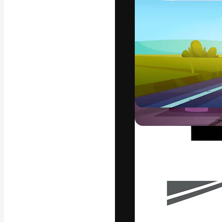
Platforma kreat
najlepszych pr
subskrybentów 
przedsiębiorstw,
Polski
Copyright © 2010