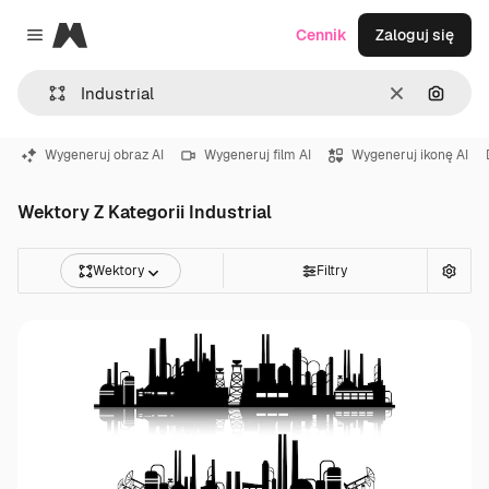
Magnific
Cennik
Zaloguj się
Close menu
Wyczyść
Szukaj
Wygeneruj obraz AI
Wygeneruj film AI
Wygeneruj ikonę AI
Wektory Z Kategorii Industrial
Wektory
Filtry