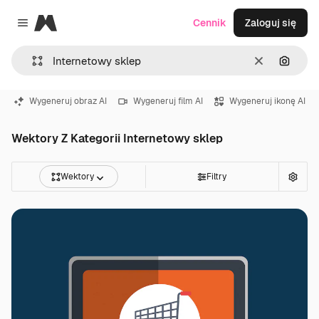
Magnific
Cennik
Zaloguj się
Close menu
Wyczyść
Szukaj
Wygeneruj obraz AI
Wygeneruj film AI
Wygeneruj ikonę AI
Wektory Z Kategorii Internetowy sklep
Wektory
Filtry