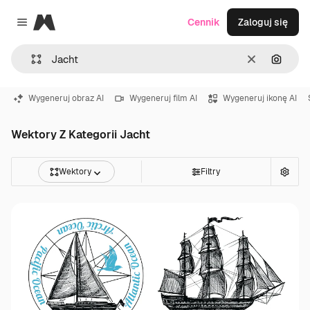
Magnific
Cennik
Zaloguj się
Close menu
Wyczyść
Szukaj
Wygeneruj obraz AI
Wygeneruj film AI
Wygeneruj ikonę AI
Wektory Z Kategorii Jacht
Wektory
Filtry