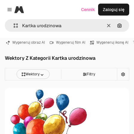
Magnific
Cennik
Zaloguj się
Close menu
Wyczyść
Szukaj
Wygeneruj obraz AI
Wygeneruj film AI
Wygeneruj ikonę AI
Wektory Z Kategorii Kartka urodzinowa
Wektory
Filtry