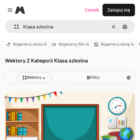
Magnific
Cennik
Zaloguj się
Close menu
Wyczyść
Szukaj
Wygeneruj obraz AI
Wygeneruj film AI
Wygeneruj ikonę AI
Wektory Z Kategorii Klasa szkolna
Wektory
Filtry