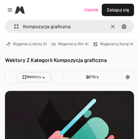
Magnific
Cennik
Zaloguj się
Close menu
Wyczyść
Szukaj
Wygeneruj obraz AI
Wygeneruj film AI
Wygeneruj ikonę AI
Wektory Z Kategorii Kompozycja graficzna
Wektory
Filtry